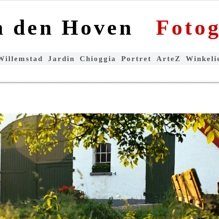
n den Hoven
Fotog
Willemstad
Jardin
Chioggia
Portret
ArteZ
Winkeli